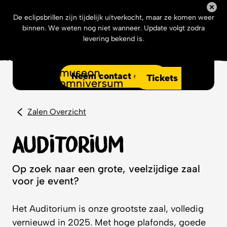
De eclipsbrillen zijn tijdelijk uitverkocht, maar ze komen weer
binnen. We weten nog niet wanneer. Update volgt zodra
levering bekend is.
Jouw event bij Museon-Omniversum?
Neem contact op
Tickets
Menu
Zalen Overzicht
Auditorium
Op zoek naar een grote, veelzijdige zaal
voor je event?
Het Auditorium is onze grootste zaal, volledig
vernieuwd in 2025. Met hoge plafonds, goede