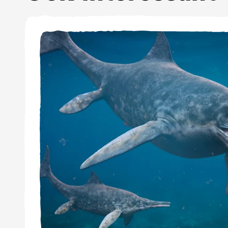
poolzee met ijsbergen erin
zout water. Door de zon v
zorgen voor regen of sneeu
bodem terug naar zee. Da
het water. In de bodem kan