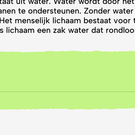
aat uit water. Water wordt door het
nen te ondersteunen. Zonder water
 Het menselijk lichaam bestaat voor 
ons lichaam een zak water dat rondlo
k? Water is, net als elke andere stof op aarde,
estaat uit twee waterstofatomen en een zuurs
ter is heel bijzonder omdat het onder norma
 water, als ijs en als waterdamp kan voorkome