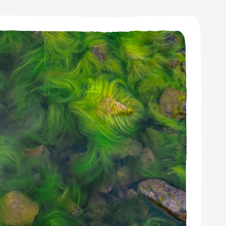
r zit in de zee, dat is
het wolken. De wolken
 via rivieren en door de
en we de kringloop van
en zitten.