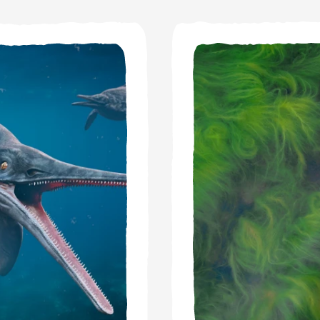
. In de lucht zit de waterdamp. Het meeste wate
erdampt het water, zonder het zout, en vormt 
w. Als dit boven land neervalt dan stroomt het
ar kan het later opnieuw verdampen. Dit noem
 het water zeer lang doorbrengen of zelfs blijv