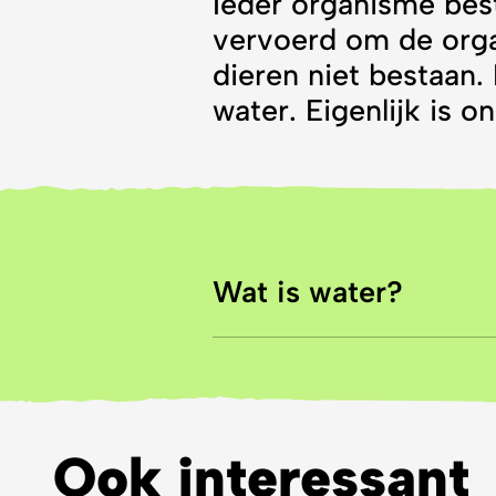
Ieder organisme best
vervoerd om de orga
dieren niet bestaan.
water. Eigenlijk is 
Wat is water?
Maar wat is water eigenlij
deeltjes, atomen. Water b
watermolecuul vormen. Wa
Ook interessant
aarde zowel als vloeibaar