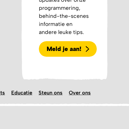
programmering,
behind-the-scenes
informatie en
andere leuke tips.
Meld je aan!
ts
Educatie
Steun ons
Over ons