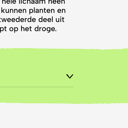
 hele lichaam heen
 kunnen planten en
tweederde deel uit
opt op het droge.
 opgebouwd uit heel kleine
tofatoom, die samen een
le omstandigheden op
n. Denk maar aan de