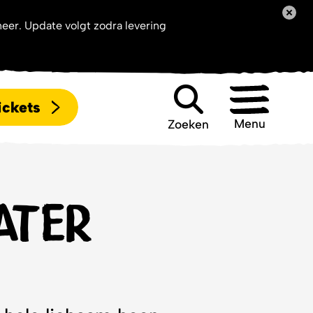
neer. Update volgt zodra levering
ickets
Menu
Zoeken
Zoeken
ater