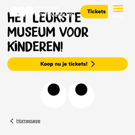
Tickets
Hèt leukste
Menu
museum voor
kinderen!
Koop nu je tickets!
Homepage