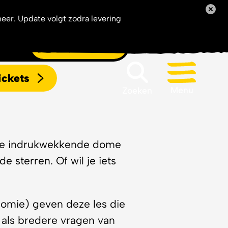
neer. Update volgt zodra levering
VO)
Aanvragen
ickets
Menu
Zoeken
Zoeken
onze indrukwekkende dome
e sterren. Of wil je iets
omie) geven deze les die
 als bredere vragen van