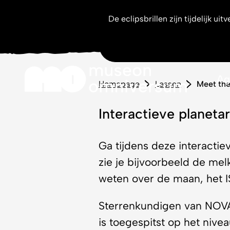
De eclipsbrillen zijn tijdelijk 
Meet t
Boek deze film nu!
Ag
Homepage
Lessen
Meet the
Interactieve planeta
Ga tijdens deze interacti
zie je bijvoorbeeld de melk
weten over de maan, het IS
Sterrenkundigen van NOVA
is toegespitst op het niv