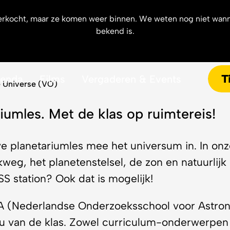
uitverkocht, maar ze komen weer binnen. We weten nog niet wan
he Universe (
bekend is.
T
enda
Films
Vergaderen & Events
 Universe (VO)
riumles. Met de klas op ruimtereis!
eve planetariumles mee het universum in. In 
weg, het planetenstelsel, de zon en natuurlijk d
S station? Ook dat is mogelijk!
 (Nederlandse Onderzoeksschool voor Astron
eau van de klas. Zowel curriculum-onderwerpen