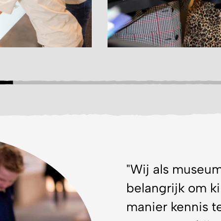
"Wij als museum
belangrijk om k
manier kennis t
natuurverschijn