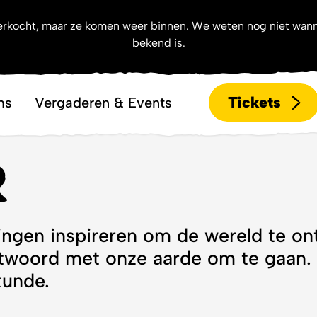
uitverkocht, maar ze komen weer binnen. We weten nog niet wan
bekend is.
een bezoek aan
T
enda
Films
Vergaderen & Events
r
lingen inspireren om de wereld te o
woord met onze aarde om te gaan. D
kunde.
ngen uit de bovenbouw van HAVO en VWO. Je ma