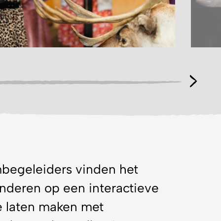
begeleiders vinden het
inderen op een interactieve
e laten maken met
selen zoals aardbevingen en