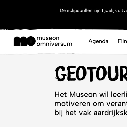
De eclipsbrillen zijn tijdelijk 
Boek de les of vraag 
Ag
Homepage
Lessen
GeoTour
GeoTou
Het Museon wil leer
motiveren om verant
bij het vak aardrijks
De GeoTour is voor leerli