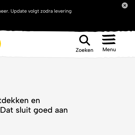
neer. Update volgt zodra levering
Aanvragen
ickets
Menu
Zoeken
Zoeken
ntdekken en
at sluit goed aan
akt individueel of in