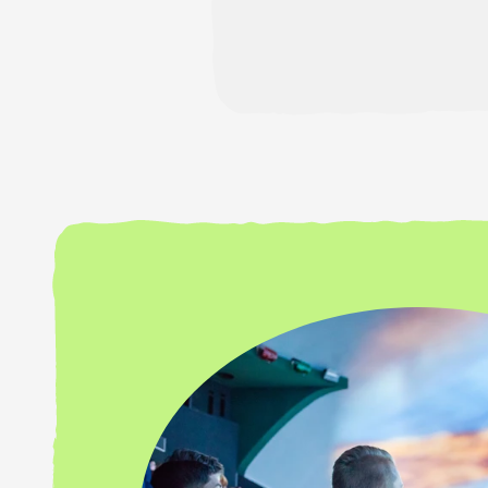
jongen groot te br
de Gwich’in en de
deze dieren die d
Op het 840 m² koe
een oproep dit m