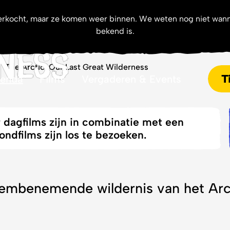
ctic: Our Last
uitverkocht, maar ze komen weer binnen. We weten nog niet wan
bekend is.
nden
ness
The Arctic: Our Last Great Wilderness
T
enda
Films
Vergaderen & Events
r dagfilms zijn in combinatie met een
dfilms zijn los te bezoeken.
embenemende wildernis van het Arcti