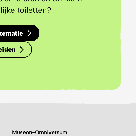
ijke toiletten?
ormatie
eiden
Museon-Omniversum