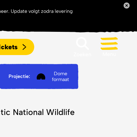
 Great
neer. Update volgt zodra levering
ickets
Menu
Zoeken
Dome
Projectie:
Zoeken
formaat
c National Wildlife