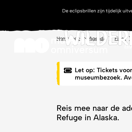
The Ar
De eclipsbrillen zijn tijdelijk 
Geen resultaten gevo
Wilder
Homepage
Agenda
Films
Ag
Let op: Tickets voo
museumbezoek. Avon
Reis mee naar de ad
Refuge in Alaska.