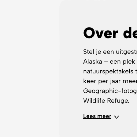
Over de
Stel je een uitges
Alaska – een plek 
natuurspektakels 
keer per jaar mee
Geographic-fotogra
Wildlife Refuge.
Hij ontmoet niet 
ijsberenfamilies e
vogels van alle u