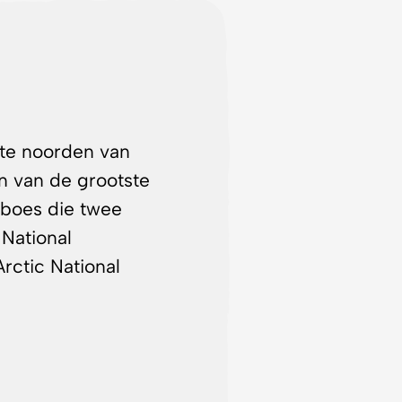
rste noorden van
en van de grootste
iboes die twee
 National
Arctic National
ssen,
ende soorten
stelen en hun