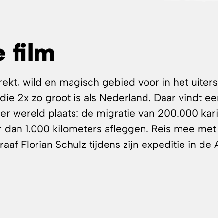
 film
trekt, wild en magisch gebied voor in het uite
die 2x zo groot is als Nederland. Daar vindt e
ter wereld plaats: de migratie van 200.000 kar
r dan 1.000 kilometers afleggen. Reis mee met
af Florian Schulz tijdens zijn expeditie in de 
alleen de kariboes maar ook krachtige muskuso
n wolven. Er komen jaarlijks ook 200 verschill
ithoeken van de aarde naar dit gebied om te ne