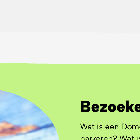
engen. Al duizenden jaren leven de oorspronke
 Inupiat in deze uitgestrekte, ongerepte wilde
aar naar hartenlust kunnen rondzwerven.
pelscherm van Dome een onvergetelijke ervar
agische gebied te omarmen en beschermen.
Bezoeke
Wat is een Dom
parkeren? Wat is