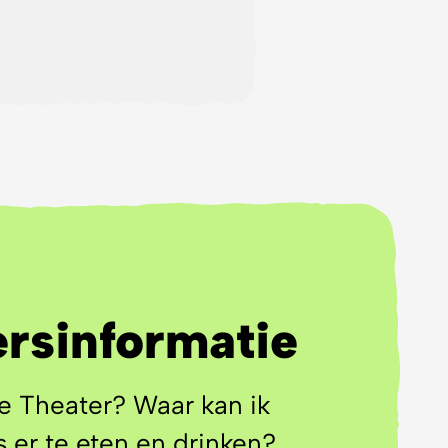
lijke volkeren als
rnis samen met
ing en tegelijk
rsinformatie
e Theater? Waar kan ik
 er te eten en drinken?