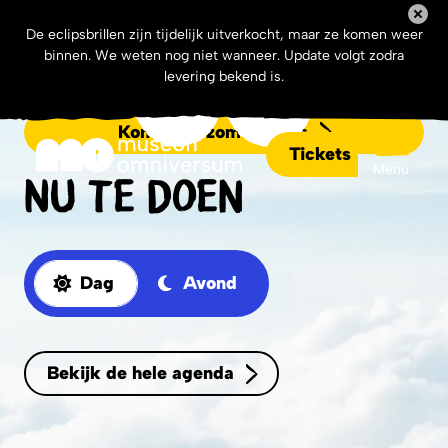
De eclipsbrillen zijn tijdelijk uitverkocht, maar ze komen weer
Nieuw: MUSIC!
binnen. We weten nog niet wanneer. Update volgt zodra
levering bekend is.
Kom deze zomer langs
Tickets
Menu
Nu te doen
Dag
Avond
Bekijk de hele agenda