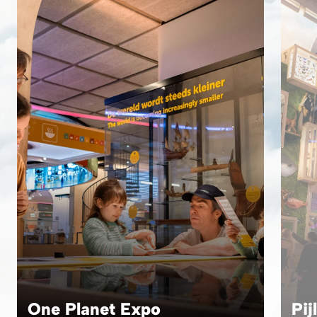
One Planet Expo
Pij