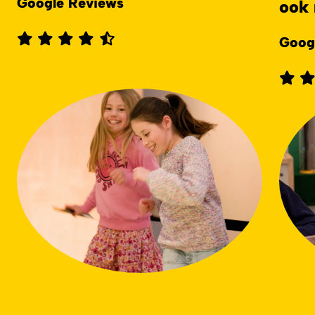
Google Reviews
ook 
Goog